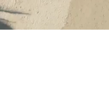
Venez découvrir l’Institut
Hippomer au cœur d’Albi, au
pied de la Cathédrale Sainte-
Cecile |